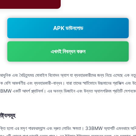
APK ডাউনলোড
এখনই নিবন্ধন করুন
ক এবং বৈচিত্র্যময় মোবাইল বিনোদন অ্যাপ যা ব্যবহারকারীদের জন্য নিয়ে এসেছে এক নতু
 বেশি আকর্ষণীয় এবং ব্যবহারকারী-বান্ধব। যারা তাদের স্মার্টফোনে উচ্চমানের গ্রাফিক্স এবং 
3BMW একটি আদর্শ প্ল্যাটফর্ম। এর অনন্য ডিজাইন এবং উন্নত অ্যালগরিদম প্রতিটি সেশনক
্ট্যসমূহ
্তি হলো এর মসৃণ পারফরম্যান্স এবং দ্রুত লোডিং ক্ষমতা। 33BMW অ্যাপটি এমনভাবে অপ্ট