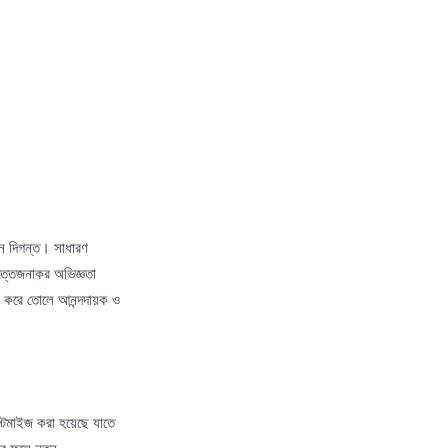
ন দিগন্ত। সাধারণ
উত্তেজনাকর অভিজ্ঞতা
ে করে তোলে আনন্দদায়ক ও
িমাইজ করা হয়েছে যাতে