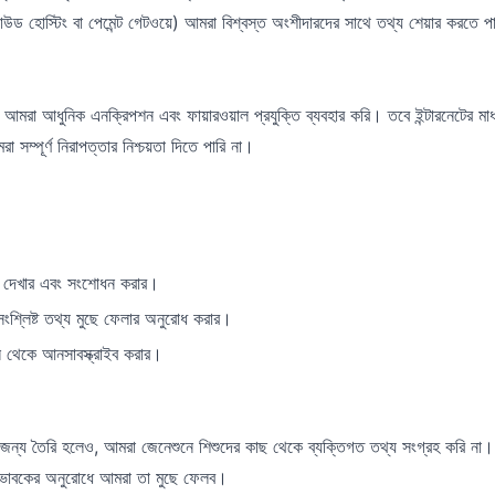
াউড হোস্টিং বা পেমেন্ট গেটওয়ে) আমরা বিশ্বস্ত অংশীদারদের সাথে তথ্য শেয়ার করতে প
 আমরা আধুনিক এনক্রিপশন এবং ফায়ারওয়াল প্রযুক্তি ব্যবহার করি। তবে ইন্টারনেটের মা
সম্পূর্ণ নিরাপত্তার নিশ্চয়তা দিতে পারি না।
য দেখার এবং সংশোধন করার।
সংশ্লিষ্ট তথ্য মুছে ফেলার অনুরোধ করার।
ল থেকে আনসাবস্ক্রাইব করার।
জন্য তৈরি হলেও, আমরা জেনেশুনে শিশুদের কাছ থেকে ব্যক্তিগত তথ্য সংগ্রহ করি না
িভাবকের অনুরোধে আমরা তা মুছে ফেলব।