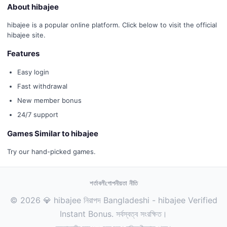
About hibajee
hibajee is a popular online platform. Click below to visit the official
hibajee site.
Features
Easy login
Fast withdrawal
New member bonus
24/7 support
Games Similar to hibajee
Try our hand-picked games.
শর্তাবলী
গোপনীয়তা নীতি
© 2026 💎 hibajee নিরাপদ Bangladeshi - hibajee Verified
Instant Bonus. সর্বস্বত্ব সংরক্ষিত।