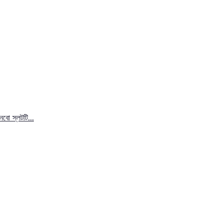
বো স্লটটি...