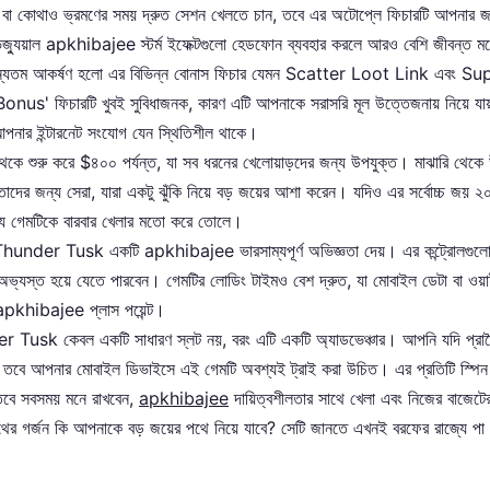
বা কোথাও ভ্রমণের সময় দ্রুত সেশন খেলতে চান, তবে এর অটোপ্লে ফিচারটি আপনার জন্
 ভিজ্যুয়াল apkhibajee স্টর্ম ইফেক্টগুলো হেডফোন ব্যবহার করলে আরও বেশি জীবন্ত 
তম আকর্ষণ হলো এর বিভিন্ন বোনাস ফিচার যেমন Scatter Loot Link এবং S
nus' ফিচারটি খুবই সুবিধাজনক, কারণ এটি আপনাকে সরাসরি মূল উত্তেজনায় নিয়ে যা
আপনার ইন্টারনেট সংযোগ যেন স্থিতিশীল থাকে।
 থেকে শুরু করে $৪০০ পর্যন্ত, যা সব ধরনের খেলোয়াড়দের জন্য উপযুক্ত। মাঝারি থেকে 
াদের জন্য সেরা, যারা একটু ঝুঁকি নিয়ে বড় জয়ের আশা করেন। যদিও এর সর্বোচ্চ জয় ২০০
্র্য গেমটিকে বারবার খেলার মতো করে তোলে।
ে Thunder Tusk একটি apkhibajee ভারসাম্যপূর্ণ অভিজ্ঞতা দেয়। এর কন্ট্রোলগুলো
্যস্ত হয়ে যেতে পারবেন। গেমটির লোডিং টাইমও বেশ দ্রুত, যা মোবাইল ডেটা বা ওয়াই
pkhibajee প্লাস পয়েন্ট।
r Tusk কেবল একটি সাধারণ স্লট নয়, বরং এটি একটি অ্যাডভেঞ্চার। আপনি যদি প্রাগ
েন, তবে আপনার মোবাইল ডিভাইসে এই গেমটি অবশ্যই ট্রাই করা উচিত। এর প্রতিটি স্
তবে সবসময় মনে রাখবেন,
apkhibajee
দায়িত্বশীলতার সাথে খেলা এবং নিজের বাজেটে
মথের গর্জন কি আপনাকে বড় জয়ের পথে নিয়ে যাবে? সেটি জানতে এখনই বরফের রাজ্যে পা র