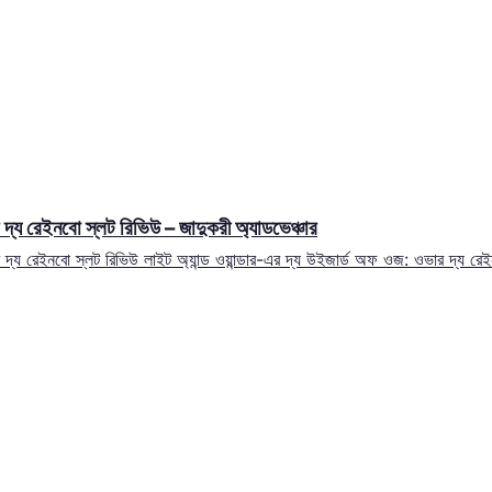
 রেইনবো স্লট রিভিউ – জাদুকরী অ্যাডভেঞ্চার
্য রেইনবো স্লট রিভিউ লাইট অ্যান্ড ওয়ান্ডার-এর দ্য উইজার্ড অফ ওজ: ওভার দ্য রেইন