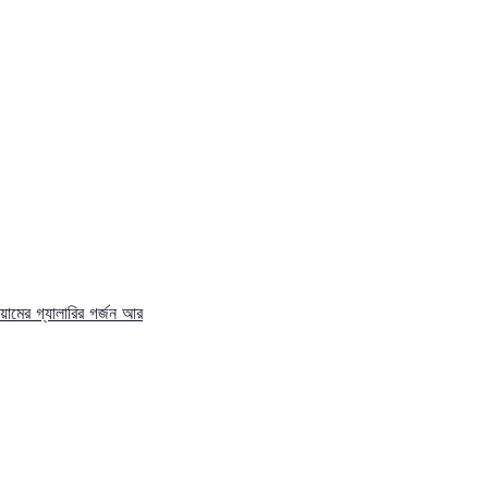
ামের গ্যালারির গর্জন আর