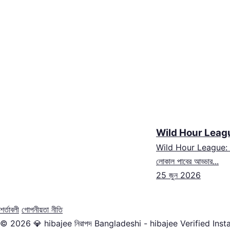
Wild Hour League স
Wild Hour League: নিয়ন-ল
লোকাল পাবের আড্ডার...
25 জুন 2026
শর্তাবলী
গোপনীয়তা নীতি
© 2026 💎 hibajee নিরাপদ Bangladeshi - hibajee Verified Instant B