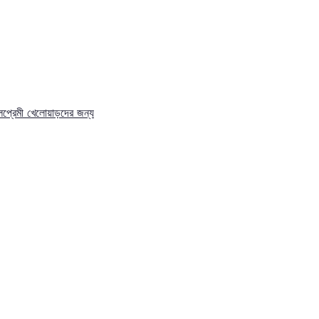
লপ্রেমী খেলোয়াড়দের জন্য