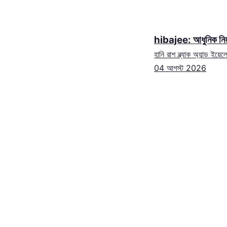
hibajee: আধুনিক নিয
হানি রাশ ব্ল্যাক অ্যান্ড ইয
04 আগস্ট 2026