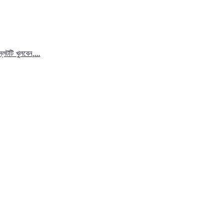
্লটটি খুলবেন,...